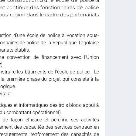
e construction d’une école de police à
e et continue des fonctionnaires de police
 sous-région dans le cadre des partenariats
tion d’une école de police à vocation sous-
tionnaires de police de la République Togolaise
ariats établis.
une convention de financement avec l’Union
).
truire les bâtiments de l’école de police. Le
la première phase du projet qui consiste à la
gogique.
ira à :
tiques et informatiques des trois blocs, appui à
s du combattant opérationnel).
r de façon efficace et pérenne ses activités
orcement des capacités des services centraux en
recrutements, renforcement des capacités de