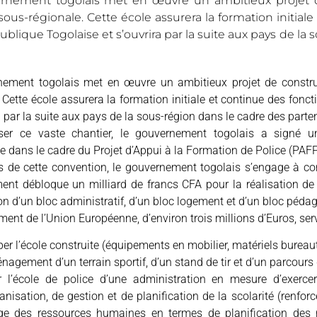
rnement togolais met en œuvre un ambitieux projet d
sous-régionale. Cette école assurera la formation initial
ublique Togolaise et s’ouvrira par la suite aux pays de la
nement togolais met en œuvre un ambitieux projet de construc
 Cette école assurera la formation initiale et continue des fonc
a par la suite aux pays de la sous-région dans le cadre des parten
iser ce vaste chantier, le gouvernement togolais a signé 
 dans le cadre du Projet d’Appui à la Formation de Police (PAFP
 de cette convention, le gouvernement togolais s’engage à cons
nt débloque un milliard de francs CFA pour la réalisation de 
on d’un bloc administratif, d’un bloc logement et d’un bloc péda
ent de l’Union Européenne, d’environ trois millions d’Euros, serv
er l’école construite (équipements en mobilier, matériels bureau
nagement d’un terrain sportif, d’un stand de tir et d’un parcour
r l’école de police d’une administration en mesure d’exerce
anisation, de gestion et de planification de la scolarité (renf
ge des ressources humaines en termes de planification des 