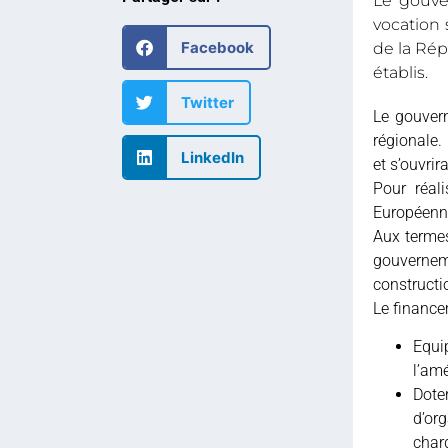
Le gouve
vocation 
Facebook
de la Rép
établis.
Twitter
Le gouver
régionale.
LinkedIn
et s’ouvrir
Pour réal
Européenne
Aux termes
gouverneme
constructi
Le financem
Equip
l’amé
Dote
d’org
char