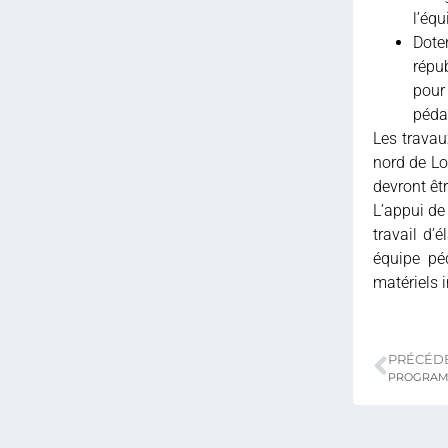
l’équ
Dote
répu
pour
péda
Les travau
nord de Lo
devront êt
L’appui de
travail d’
équipe pé
matériels i
PRÉCÉD