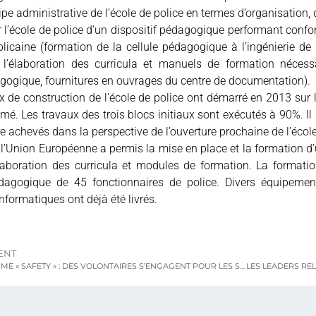
ipe administrative de l’école de police en termes d’organisation, d
r l’école de police d’un dispositif pédagogique performant conf
blicaine (formation de la cellule pédagogique à l’ingénierie d
 l’élaboration des curricula et manuels de formation nécess
gogique, fournitures en ouvrages du centre de documentation).
x de construction de l’école de police ont démarré en 2013 sur 
mé. Les travaux des trois blocs initiaux sont exécutés à 90%. Il 
re achevés dans la perspective de l’ouverture prochaine de l’école
 l’Union Européenne a permis la mise en place et la formation d
élaboration des curricula et modules de formation. La format
dagogique de 45 fonctionnaires de police. Divers équipements
nformatiques ont déjà été livrés.
ENT
PROGRAMME « SAFETY » : DES VOLONTAIRES S’ENGAGENT POUR LES SECOURS ET ÉVACUATIONS SANITAIRES EN MILIEU RURAL