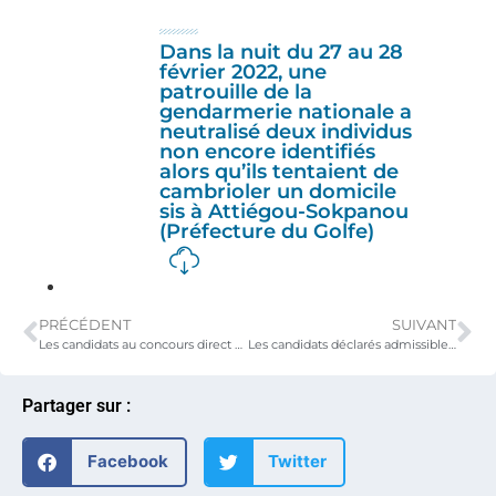
Dans la nuit du 27 au 28
février 2022, une
patrouille de la
gendarmerie nationale a
neutralisé deux individus
non encore identifiés
alors qu’ils tentaient de
cambrioler un domicile
sis à Attiégou-Sokpanou
(Préfecture du Golfe)
PRÉCÉDENT
SUIVANT
Les candidats au concours direct de recrutement de la police nationale, session de décembre 2021, dont les noms suivent sont déclarés admissibles
Les candidats déclarés admissibles au concours direct de recrutement des fonctionnaires de police, session de décembre 2021, sont convoqués pour la visite médicale d’aptitude à compter du 14 mars 2022 dans leurs centres d’écrit respectifs
Partager sur :
Facebook
Twitter